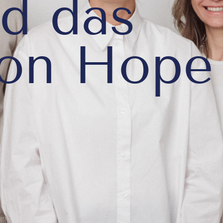
nd das
on Hope