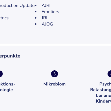
roduction Update
AJRI
Frontiers
trics
JRI
AJOG
werpunkte
2
3
ktions-
Mikrobiom
Psych
ologie
Belastung
bei une
Kinder