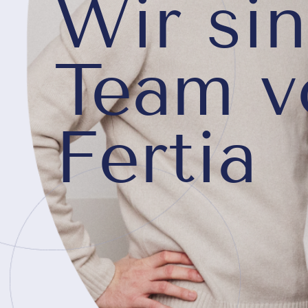
Wir si
Team v
Fertia