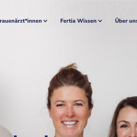
rauenärzt*innen
Fertia Wissen
Über un