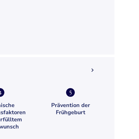
4
5
ische
Prävention der
sfaktoren
Frühgeburt
rfülltem
wunsch