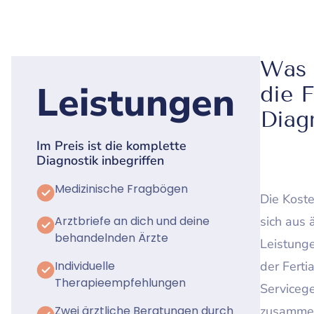
Was 
Leistungen
die F
Diag
Im Preis ist die komplette
Diagnostik inbegriffen
Medizinische Fragbögen
Die Kost
Arztbriefe an dich und deine
sich aus 
behandelnden Ärzte
Leistung
Individuelle
der Ferti
Therapieempfehlungen
Serviceg
Zwei ärztliche Beratungen durch
zusamme