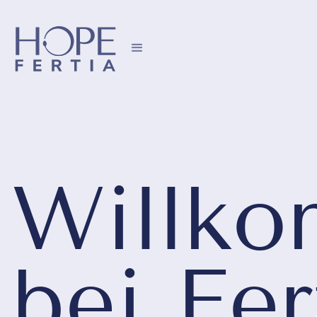
Willk
bei Fer