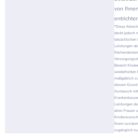
von Ihnen
entrichten
*Diese Abrec
deckt jedoch n
tatsächlichen
Leistungen ab.
flächendecken
Versorgungsst
Bereich Kind
wiederholten 
maßgeblich zu
diesem Grund 
Austausch mit
Krankenkassen
Leistungen der
allen Frauen 
Kinderwunsch
ihrem sozialen
zugänglich zu