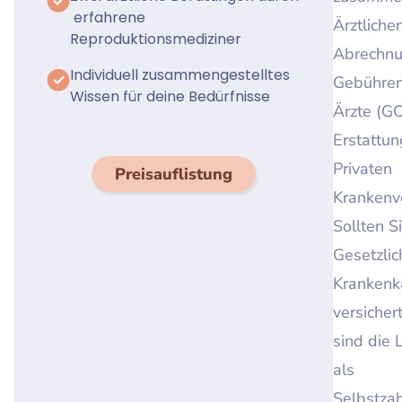
erfahrene
Ärztliche
Reproduktionsmediziner
Abrechnu
Individuell zusammengestelltes
Gebühren
Wissen für deine Bedürfnisse
Ärzte (G
Erstattun
Privaten
Preisauflistung
Krankenv
Sollten Si
Gesetzli
Krankenk
versichert
sind die 
als
Selbstzah